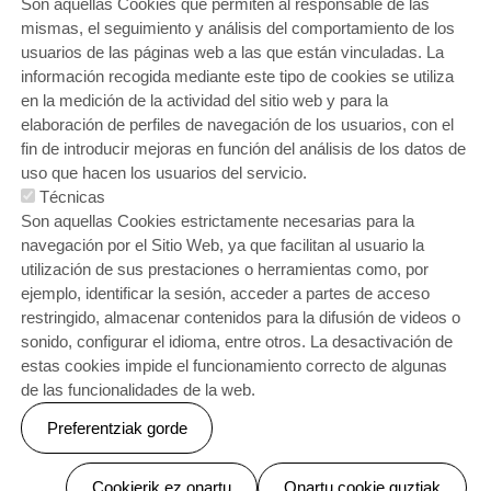
Son aquellas Cookies que permiten al responsable de las
mismas, el seguimiento y análisis del comportamiento de los
usuarios de las páginas web a las que están vinculadas. La
información recogida mediante este tipo de cookies se utiliza
en la medición de la actividad del sitio web y para la
elaboración de perfiles de navegación de los usuarios, con el
fin de introducir mejoras en función del análisis de los datos de
uso que hacen los usuarios del servicio.
Técnicas
ORRI-OINA
¿Quieres trabajar con nosotros?
Contacto
Son aquellas Cookies estrictamente necesarias para la
Política de cookies
Política de privacidad
Aviso legal
Gracias y sugerencias
Buzón ético
navegación por el Sitio Web, ya que facilitan al usuario la
utilización de sus prestaciones o herramientas como, por
ejemplo, identificar la sesión, acceder a partes de acceso
restringido, almacenar contenidos para la difusión de videos o
sonido, configurar el idioma, entre otros. La desactivación de
estas cookies impide el funcionamiento correcto de algunas
de las funcionalidades de la web.
Webgune hau Ikastolen Elkarteak garatu du
Preferentziak gorde
Gabriel Aresti 22, 48004 | Bilbo Zuhatzu 1, 48004 Bilbo | E.
kiriki@ikastola.eus T. 944 59 81 00
Baimenak ezeztatu
Cookierik ez onartu
Onartu cookie guztiak