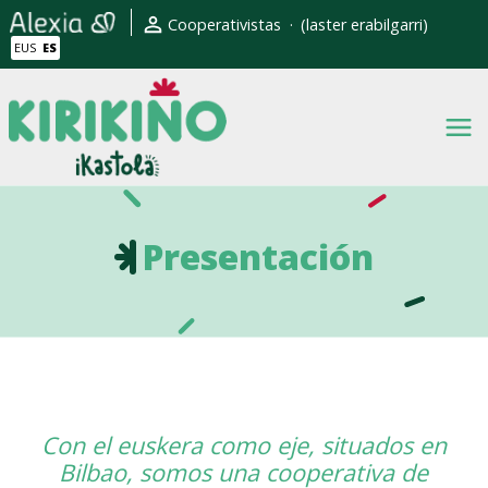
Pasar al contenido principal
Erabiltzaile kontuaren men
Cooperativistas
(laster erabilgarri)
EUS
ES
Presentación
Con el euskera como eje, situados en
Bilbao, somos una cooperativa de