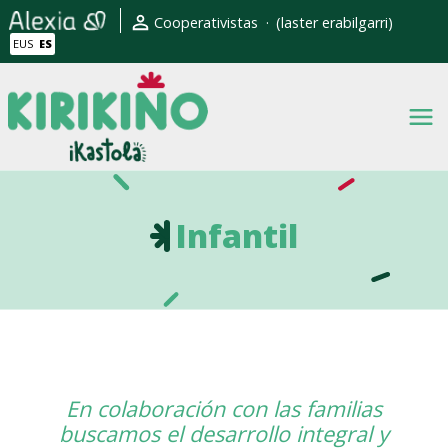
Pasar al contenido principal
Erabiltzaile kontuaren men
Cooperativistas
(laster erabilgarri)
EUS
ES
Infantil
En colaboración con las familias
buscamos el desarrollo integral y