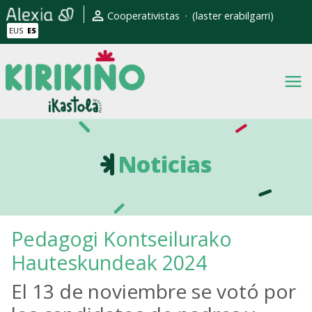
Pasar al contenido principal
Erabiltzaile kontuaren men
Cooperativistas
(laster erabilgarri)
EUS
ES
Noticias
Pedagogi Kontseilurako
Hauteskundeak 2024
El 13 de noviembre se votó por