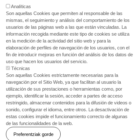
Analíticas
Son aquellas Cookies que permiten al responsable de las
mismas, el seguimiento y análisis del comportamiento de los
usuarios de las páginas web a las que están vinculadas. La
información recogida mediante este tipo de cookies se utiliza
en la medición de la actividad del sitio web y para la
elaboración de perfiles de navegación de los usuarios, con el
fin de introducir mejoras en función del análisis de los datos de
uso que hacen los usuarios del servicio.
Técnicas
ORRI-OINA
¿Quieres trabajar con nosotros?
Contacto
Son aquellas Cookies estrictamente necesarias para la
Política de cookies
Política de privacidad
Aviso legal
Gracias y sugerencias
Buzón ético
navegación por el Sitio Web, ya que facilitan al usuario la
utilización de sus prestaciones o herramientas como, por
ejemplo, identificar la sesión, acceder a partes de acceso
restringido, almacenar contenidos para la difusión de videos o
sonido, configurar el idioma, entre otros. La desactivación de
estas cookies impide el funcionamiento correcto de algunas
de las funcionalidades de la web.
Webgune hau Ikastolen Elkarteak garatu du
Preferentziak gorde