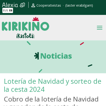
Pasar al contenido principal
Erabiltzaile kontuaren men
Cooperativistas
(laster erabilgarri)
EUS
ES
Noticias
Lotería de Navidad y sorteo de
la cesta 2024
Cobro de la lotería de Navidad