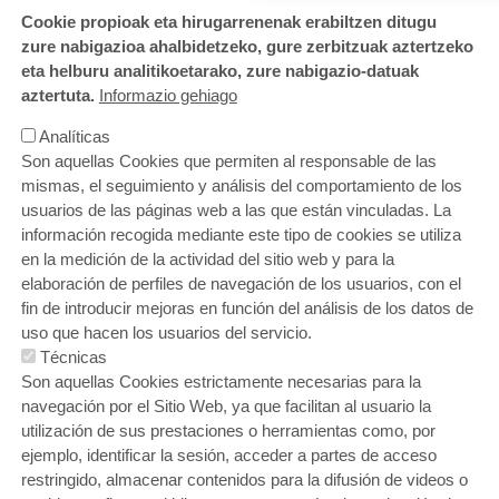
Cookie propioak eta hirugarrenenak erabiltzen ditugu
zure nabigazioa ahalbidetzeko, gure zerbitzuak aztertzeko
eta helburu analitikoetarako, zure nabigazio-datuak
aztertuta.
Informazio gehiago
Analíticas
Son aquellas Cookies que permiten al responsable de las
mismas, el seguimiento y análisis del comportamiento de los
usuarios de las páginas web a las que están vinculadas. La
información recogida mediante este tipo de cookies se utiliza
en la medición de la actividad del sitio web y para la
elaboración de perfiles de navegación de los usuarios, con el
fin de introducir mejoras en función del análisis de los datos de
uso que hacen los usuarios del servicio.
Técnicas
ORRI-OINA
¿Quieres trabajar con nosotros?
Contacto
Son aquellas Cookies estrictamente necesarias para la
Política de cookies
Política de privacidad
Aviso legal
Gracias y sugerencias
Buzón ético
navegación por el Sitio Web, ya que facilitan al usuario la
utilización de sus prestaciones o herramientas como, por
ejemplo, identificar la sesión, acceder a partes de acceso
restringido, almacenar contenidos para la difusión de videos o