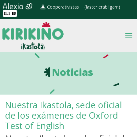
Pasar al contenido principal
Erabiltzaile kontuaren men
Cooperativistas
(laster erabilgarri)
EUS
ES
Noticias
Nuestra Ikastola, sede oficial
de los exámenes de Oxford
Test of English