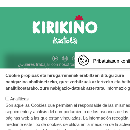
Pribatutasun konf
ORRI-OINA
¿Quieres trabajar con nosotros?
Contacto
Política de cookies
Política de privacidad
Aviso legal
Gracias y sugerencias
Buzón ético
Cookie propioak eta hirugarrenenak erabiltzen ditugu zure
nabigazioa ahalbidetzeko, gure zerbitzuak aztertzeko eta hel
analitikoetarako, zure nabigazio-datuak aztertuta.
Informazio 
Analíticas
Son aquellas Cookies que permiten al responsable de las mismas,
seguimiento y análisis del comportamiento de los usuarios de las
Webgune hau Ikastolen Elkarteak garatu du
páginas web a las que están vinculadas. La información recogida
mediante este tipo de cookies se utiliza en la medición de la activi