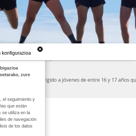
 konfigurazioa
uestra ikastola
abigazioa
koetarako, zure
o e itinerante dirigido a jóvenes de entre 16 y 17 años que
 el seguimiento y
 las que están
se utiliza en la
files de navegación
lisis de los datos