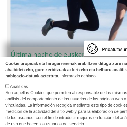
Pribatutasun
Última noche de euskarabentura en n
Cookie propioak eta hirugarrenenak erabiltzen ditugu zure n
2025-07-30
ahalbidetzeko, gure zerbitzuak aztertzeko eta helburu analiti
Euskarabentura es un campamento de verano participativ
nabigazio-datuak aztertuta.
Informazio gehiago
euskera.
Analíticas
Son aquellas Cookies que permiten al responsable de las mismas,
análisis del comportamiento de los usuarios de las páginas web a
vinculadas. La información recogida mediante este tipo de cookies 
medición de la actividad del sitio web y para la elaboración de per
de los usuarios, con el fin de introducir mejoras en función del aná
de uso que hacen los usuarios del servicio.