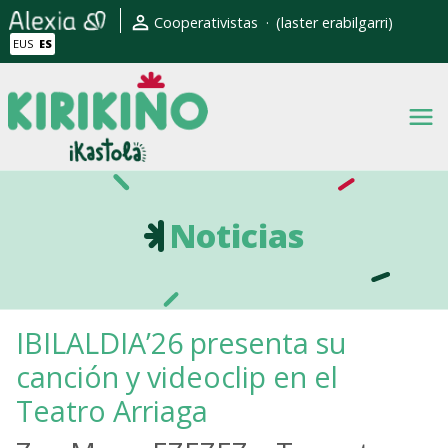
Pasar al contenido principal
Erabiltzaile kontuaren men
Cooperativistas
(laster erabilgarri)
EUS
ES
Noticias
IBILALDIA’26 presenta su
canción y videoclip en el
Teatro Arriaga