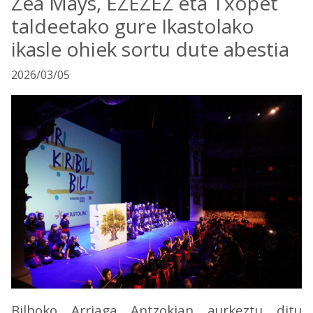
Zea Mays, EZEZEZ eta Txopet
taldeetako gure Ikastolako
ikasle ohiek sortu dute abestia
2026/03/05
Bilboko Arriaga Antzokian aurkeztu ditu