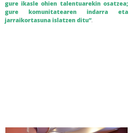
gure ikasle ohien talentuarekin osatzea;
gure komunitatearen indarra eta
jarraikortasuna islatzen ditu”
.