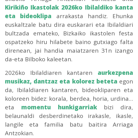
Kirikiño Ikastolak 2026ko Ibilaldiko kanta
eta bideoklipa
arrakasta handiz. Ehunka
euskaltzale batu dira euskarari eta Ibilaldiari
bultzada emateko, Bizkaiko ikastolen festa
ospatzeko hiru hilabete baino gutxiago falta
direnean, jai handia maiatzaren 31n izango
da-eta Bilboko kaleetan.
2026ko Ibilaldiaren kantaren
aurkezpena
musikaz, dantzaz eta kolorez beteta
egon
da, Ibilaldiaren kantaren, bideokliparen eta
koloreen bidez: korala, berdea, horia, urdina…
eta
momentu hunkigarriak
bizi dira,
belaunaldi desberdinetako irakasle, ikasle,
langile eta familia batu baitira Arriaga
Antzokian.