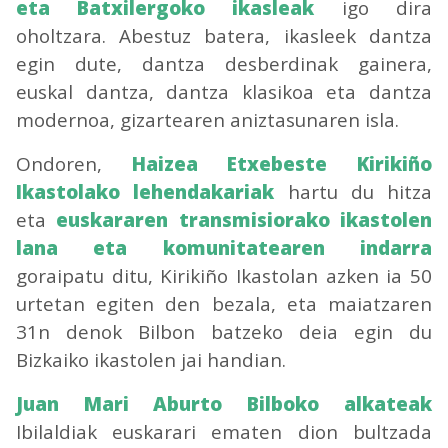
eta Batxilergoko ikasleak
igo dira
oholtzara. Abestuz batera, ikasleek dantza
egin dute, dantza desberdinak gainera,
euskal dantza, dantza klasikoa eta dantza
modernoa, gizartearen aniztasunaren isla.
Ondoren,
Haizea Etxebeste Kirikiño
Ikastolako lehendakariak
hartu du hitza
eta
euskararen transmisiorako ikastolen
lana eta komunitatearen indarra
goraipatu ditu, Kirikiño Ikastolan azken ia 50
urtetan egiten den bezala, eta maiatzaren
31n denok Bilbon batzeko deia egin du
Bizkaiko ikastolen jai handian.
Juan Mari Aburto Bilboko alkateak
Ibilaldiak euskarari ematen dion bultzada