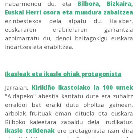
nabarmendu du, eta
Bilbora, Bizkaira,
Euskal Herri osora eta mundura zabaltzea
ezinbestekoa dela aipatu du. Halaber,
euskararen erabileraren garrantzia
azpimarratu du, denoi baitagokigu euskara
indartzea eta erabiltzea.
Ikasleak eta ikasle ohiak protagonista
Jarraian,
Kirikiño Ikastolako ia 100 umek
"Aldapeko" abestia kantatu dute eta zuhaitz
erraldoi bat eraiki dute oholtza gainean,
arbolak fruituak eman dituela eta euskara
Bilboko kaleetara zabaldu dela irudikatuz.
Ikasle txikienak
ere protagonista izan dira