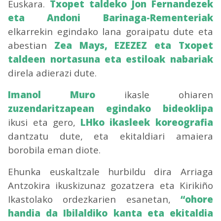
Euskara.
Txopet taldeko Jon Fernandezek
eta Andoni Barinaga-Rementeriak
elkarrekin egindako lana goraipatu dute eta
abestian
Zea Mays, EZEZEZ eta Txopet
taldeen nortasuna eta estiloak nabariak
direla adierazi dute.
Imanol Muro
ikasle ohiaren
zuzendaritzapean egindako bideoklipa
ikusi eta gero,
LHko ikasleek koreografia
dantzatu dute, eta ekitaldiari amaiera
borobila eman diote.
Ehunka euskaltzale hurbildu dira Arriaga
Antzokira ikuskizunaz gozatzera eta Kirikiño
Ikastolako ordezkarien esanetan,
“ohore
handia da Ibilaldiko kanta eta ekitaldia