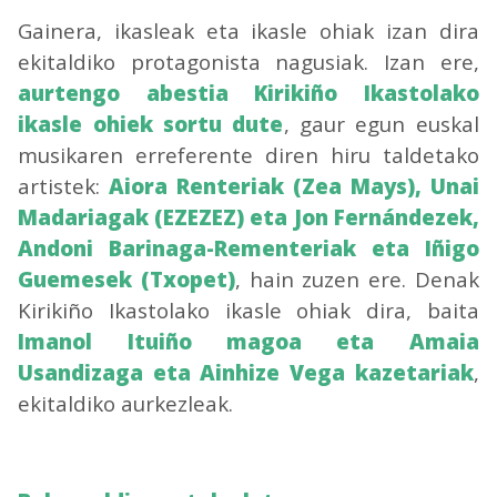
Gainera, ikasleak eta ikasle ohiak izan dira
ekitaldiko protagonista nagusiak. Izan ere,
aurtengo abestia Kirikiño Ikastolako
ikasle ohiek sortu dute
, gaur egun euskal
musikaren erreferente diren hiru taldetako
artistek:
Aiora Renteriak (Zea Mays), Unai
Madariagak (EZEZEZ) eta Jon Fernándezek,
Andoni Barinaga-Rementeriak eta Iñigo
Guemesek (Txopet)
, hain zuzen ere. Denak
Kirikiño Ikastolako ikasle ohiak dira, baita
Imanol Ituiño magoa eta Amaia
Usandizaga eta Ainhize Vega kazetariak
,
ekitaldiko aurkezleak.