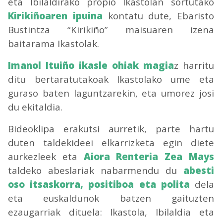
eta Ibilaldirako propio Ikastolan sortutako
Kirikiñoaren ipuina
kontatu dute, Ebaristo
Bustintza “Kirikiño” maisuaren izena
baitarama Ikastolak.
Imanol Ituiño ikasle ohiak magia
z harritu
ditu bertaratutakoak Ikastolako ume eta
guraso baten laguntzarekin, eta umorez josi
du ekitaldia.
Bideoklipa erakutsi aurretik, parte hartu
duten taldekideei elkarrizketa egin diete
aurkezleek eta
Aiora Renteria Zea Mays
taldeko abeslariak nabarmendu du
abesti
oso itsaskorra, positiboa eta polita
dela
eta euskaldunok batzen gaituzten
ezaugarriak dituela: Ikastola, Ibilaldia eta