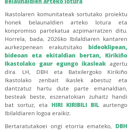
Belaunaldien arteko lotura
Ikastolaren komunitateak sortutako proiektu
honek belaunaldien arteko lotura eta
konpromiso partekatua azpimarratzen ditu.
Horrela, bada, 2026ko Ibilaldiaren kantaren
aurkezpenean erakutsitako
bideoklipean,
bideoan eta ekitaldian bertan, Kirikiño
Ikastolako gaur egungo ikasleak
agertu
dira. LH, DBH eta Batxilergoko Kirikiño
Ikastolako zenbait ikaslek abestuz eta
dantzatuz hartu dute parte emanaldian,
besteak beste, eszenatokian zuhaitz handi
bat sortuz, eta
HIRI KIRIBILI BIL
aurtengo
Ibilaldiaren logoa eraikiz.
Bertaratutakoei ongi etorria emateko,
DBH