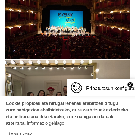
Pribatutasun konfigura
Cookie propioak eta hirugarrenenak erabiltzen ditugu
zure nabigazioa ahalbidetzeko, gure zerbitzuak aztertzeko
eta helburu analitikoetarako, zure nabigazio-datuak
aztertuta.
Informazio gehiago
Analitikoak