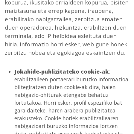
kopurua, ikusitako orrialdeen kopurua, bisiten
maiztasuna eta errepikapena, iraupena,
erabilitako nabigatzailea, zerbitzua ematen
duen operadorea, hizkuntza, erabiltzen duen
terminala, edo IP helbidea esleituta duen
hiria. Informazio horri esker, web gune honek
zerbitzu hobea eta egokiagoa eskaintzen du.
Jokabide-publizitateko cookie-ak
:
erabiltzaileen portaerari buruzko informazioa
biltegiratzen duten cookie-ak dira, haien
nabigazio-ohiturak etengabe behatuz
lortutakoa. Horri esker, profil espezifiko bat
gara daiteke, haren arabera publizitatea
erakusteko. Cookie horiek erabiltzailearen
nabigazioari buruzko informazioa lortzen
dute, publizitate-espazioak kudeatzeko eta