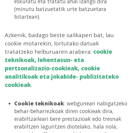
eskuratu eta tratatu ahal izango dira
(minutu batzuetatik urte batzuetara
bitartean).
Azkenik, badago beste sailkapen bat, lau
cookie motarekin, lortutako datuak
tratatzeko helburuaren arabera:
cookie
teknikoak, lehentasun- eta
pertsonalizazio-cookieak, cookie
analitikoak eta jokabide- publizitateko
cookieak
.
Cookie teknikoak
: webgunean nabigatzeko
behar-beharrezkoak diren cookieak dira,
erabiltzaileari bere prestazioak edo tresnak
erabiltzen laguntzen diotelako, hala nola,