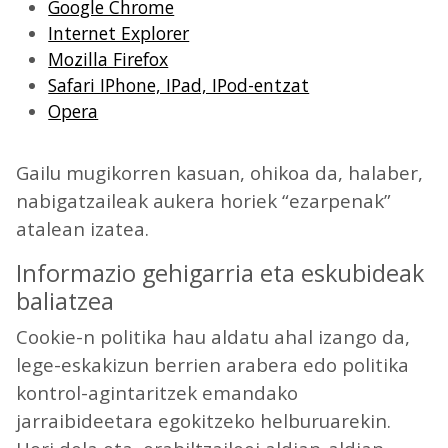
Google Chrome
Internet Explorer
Mozilla Firefox
Safari IPhone, IPad, IPod-entzat
Opera
Gailu mugikorren kasuan, ohikoa da, halaber,
nabigatzaileak aukera horiek “ezarpenak”
atalean izatea.
Informazio gehigarria eta eskubideak
baliatzea
Cookie-n politika hau aldatu ahal izango da,
lege-eskakizun berrien arabera edo politika
kontrol-agintaritzek emandako
jarraibideetara egokitzeko helburuarekin.