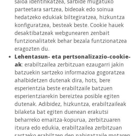
saioa identifikatzea, sarbide mugatuko
parteetara sartzea, bideoak edo soinua
hedatzeko edukiak biltegiratzea, hizkuntza
konfiguratzea, besteak beste. Cookie hauek
desaktibatzeak webgunearen zenbait
funtzionalitatek behar bezala funtzionatzea
eragozten du.
Lehentasun- eta pertsonalizazio-cookie-
ak
: erabiltzailea zerbitzuan ezaugarri jakin
batzuekin sartzeko informazioa gogoratzea
ahalbidetzen dutenak dira, hots, bere
esperientzia beste erabiltzaile batzuen
esperientziarekin bereiztea posible egiten
dutenak. Adibidez, hizkuntza, erabiltzaileak
bilaketa bat egiten duenean erakutsi
beharreko emaitza-kopurua, zerbitzuaren
itxura edo edukia, erabiltzailea zerbitzuan
sartzeko erabiltzen den nabigatzaile motaren