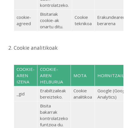
kontrolatzeko.
Bisitariak
cookie-
Cookie
Erakundearena
cookie-ak
agreed
teknikoa
berarena
onartu ditu.
Cookie analitikoak
COOKIE-
COOKIE-
AREN
AREN
MOTA
HORNITZAILE
IZENA
HELBURUA
Erabiltzaileak
Cookie
Google (Googl
_gid
bereizteko.
analitikoa
Analytics)
Bisita
bakarrak
kontrolatzeko
funtzioa du.