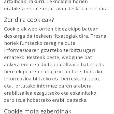
artxiboak irakurri. Teknologia horien
erabilera zehatzak jarraian deskribatzen dira:
Zer dira cookieak?
Cookie-ak web-orrien bidez ekipo batean
deskarga daitezkeen fitxategiak dira. Tresna
horiek funtsezko zeregina dute
informazioaren gizarteko zerbitzu ugari
emateko. Besteak beste, webgune bati
aukera ematen diote erabiltzaile baten edo
bere ekipoaren nabigazio-ohiturei buruzko
informazioa biltzeko eta berreskuratzeko,
eta, lortutako informazioaren arabera,
erabiltzailea ezagutzeko eta eskainitako
zerbitzua hobetzeko erabil daitezke.
Cookie mota ezberdinak