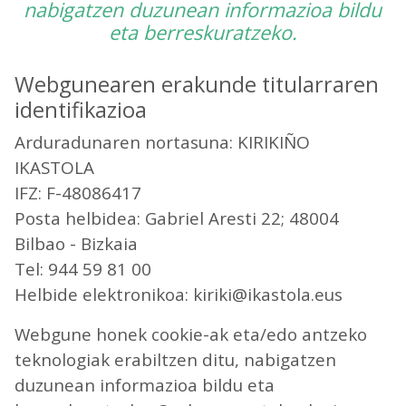
nabigatzen duzunean informazioa bildu
eta berreskuratzeko.
Webgunearen erakunde titularraren
identifikazioa
Arduradunaren nortasuna: KIRIKIÑO
IKASTOLA
IFZ: F-48086417
Posta helbidea: Gabriel Aresti 22; 48004
Bilbao - Bizkaia
Tel: 944 59 81 00
Helbide elektronikoa: kiriki@ikastola.eus
Webgune honek cookie-ak eta/edo antzeko
teknologiak erabiltzen ditu, nabigatzen
duzunean informazioa bildu eta