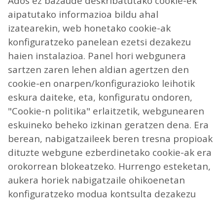
Ados ez bazaude deskribatutako cookie-ek
aipatutako informazioa bildu ahal
izatearekin, web honetako cookie-ak
konfiguratzeko panelean ezetsi dezakezu
haien instalazioa. Panel hori webgunera
sartzen zaren lehen aldian agertzen den
cookie-en onarpen/konfigurazioko leihotik
eskura daiteke, eta, konfiguratu ondoren,
"Cookie-n politika" erlaitzetik, webgunearen
eskuineko beheko izkinan geratzen dena. Era
berean, nabigatzaileek beren tresna propioak
dituzte webgune ezberdinetako cookie-ak era
orokorrean blokeatzeko. Hurrengo esteketan,
aukera horiek nabigatzaile ohikoenetan
konfiguratzeko modua kontsulta dezakezu