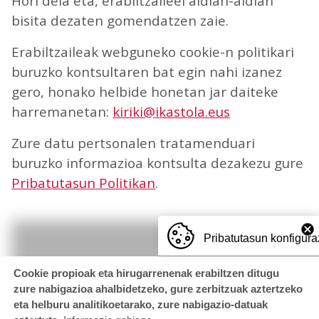
Hori dela eta, erabiltzaileei aldian-aldian
bisita dezaten gomendatzen zaie.
Erabiltzaileak webguneko cookie-n politikari
buruzko kontsultaren bat egin nahi izanez
gero, honako helbide honetan jar daiteke
harremanetan:
kiriki@ikastola.eus
Zure datu pertsonalen tratamenduari
buruzko informazioa kontsulta dezakezu gure
Pribatutasun Politikan
.
Pribatutasun konfigura
Cookie propioak eta hirugarrenenak erabiltzen ditugu
zure nabigazioa ahalbidetzeko, gure zerbitzuak aztertzeko
eta helburu analitikoetarako, zure nabigazio-datuak