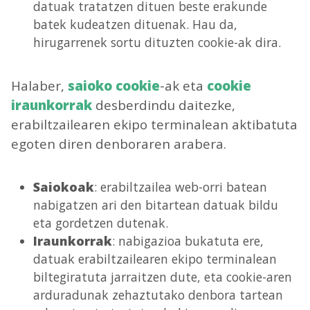
datuak tratatzen dituen beste erakunde
batek kudeatzen dituenak. Hau da,
hirugarrenek sortu dituzten cookie-ak dira.
Halaber,
saioko cookie
-ak eta
cookie
iraunkorrak
desberdindu daitezke,
erabiltzailearen ekipo terminalean aktibatuta
egoten diren denboraren arabera.
Saiokoak
: erabiltzailea web-orri batean
nabigatzen ari den bitartean datuak bildu
eta gordetzen dutenak.
Iraunkorrak
: nabigazioa bukatuta ere,
datuak erabiltzailearen ekipo terminalean
biltegiratuta jarraitzen dute, eta cookie-aren
arduradunak zehaztutako denbora tartean