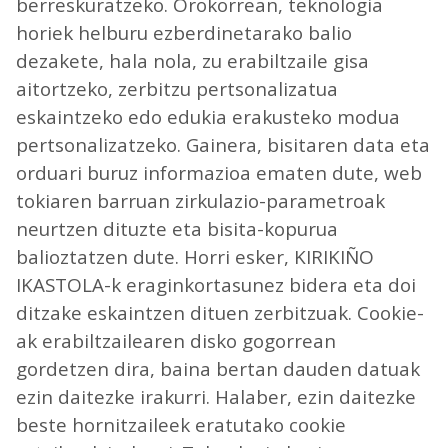
berreskuratzeko. Orokorrean, teknologia
horiek helburu ezberdinetarako balio
dezakete, hala nola, zu erabiltzaile gisa
aitortzeko, zerbitzu pertsonalizatua
eskaintzeko edo edukia erakusteko modua
pertsonalizatzeko. Gainera, bisitaren data eta
orduari buruz informazioa ematen dute, web
tokiaren barruan zirkulazio-parametroak
neurtzen dituzte eta bisita-kopurua
balioztatzen dute. Horri esker, KIRIKIÑO
IKASTOLA-k eraginkortasunez bidera eta doi
ditzake eskaintzen dituen zerbitzuak. Cookie-
ak erabiltzailearen disko gogorrean
gordetzen dira, baina bertan dauden datuak
ezin daitezke irakurri. Halaber, ezin daitezke
beste hornitzaileek eratutako cookie