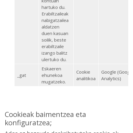
kontuan
hartuko du.
Erabiltzaileak
nabigatzailea
aldatzen
duen kasuan
soilik, beste
erabiltzaile
izango balitz
ulertuko du.
Eskaeren
Cookie
Google (Googl
_gat
ehunekoa
analitikoa
Analytics)
mugatzeko.
Cookieak baimentzea eta
konfiguratzea;