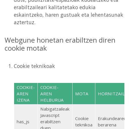
erabiltzaileari kalitatetako edukia
eskaintzeko, haren gustuak eta lehentasunak
aztertuz.
Webgune honetan erabiltzen diren
cookie motak
Cookie teknikoak
COOKIE-
COOKIE-
AREN
AREN
MOTA
HORNITZAILE
IZENA
HELBURUA
Nabigatzaileak
Javascript
Cookie
Erakundearena
has_js
erabiltzen
teknikoa
berarena
duen