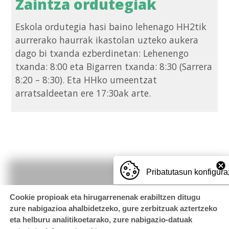
Zaintza ordutegiak
Eskola ordutegia hasi baino lehenago HH2tik
aurrerako haurrak ikastolan uzteko aukera
dago bi txanda ezberdinetan: Lehenengo
txanda: 8:00 eta Bigarren txanda: 8:30 (Sarrera
8:20 – 8:30). Eta HHko umeentzat
arratsaldeetan ere 17:30ak arte.
Pribatutasun konfigura
Cookie propioak eta hirugarrenenak erabiltzen ditugu
zure nabigazioa ahalbidetzeko, gure zerbitzuak aztertzeko
eta helburu analitikoetarako, zure nabigazio-datuak