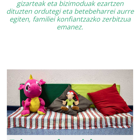
gizarteak eta bizimoduak ezartzen
dituzten ordutegi eta betebeharrei aurre
egiten, familiei konfiantzazko zerbitzua
emanez.