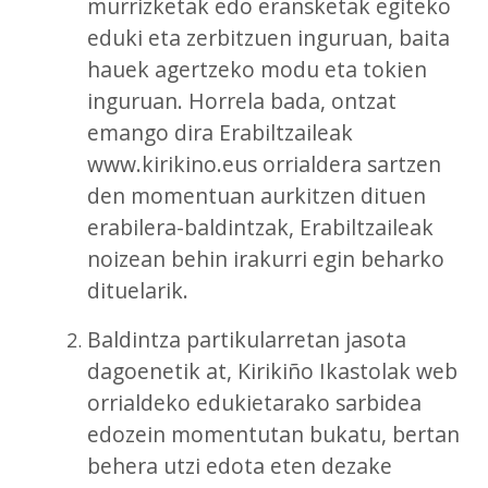
murrizketak edo eransketak egiteko
eduki eta zerbitzuen inguruan, baita
hauek agertzeko modu eta tokien
inguruan. Horrela bada, ontzat
emango dira Erabiltzaileak
www.kirikino.eus orrialdera sartzen
den momentuan aurkitzen dituen
erabilera-baldintzak, Erabiltzaileak
noizean behin irakurri egin beharko
dituelarik.
Baldintza partikularretan jasota
dagoenetik at, Kirikiño Ikastolak web
orrialdeko edukietarako sarbidea
edozein momentutan bukatu, bertan
behera utzi edota eten dezake