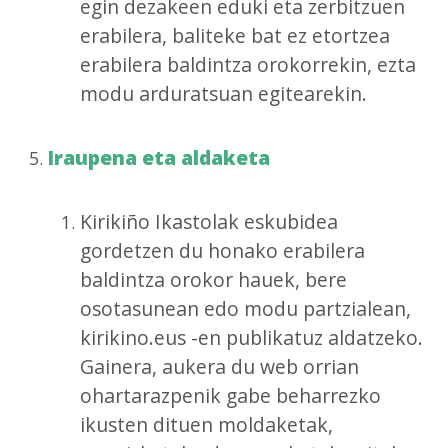
egin dezakeen eduki eta zerbitzuen
erabilera, baliteke bat ez etortzea
erabilera baldintza orokorrekin, ezta
modu arduratsuan egitearekin.
Iraupena eta aldaketa
Kirikiño Ikastolak eskubidea
gordetzen du honako erabilera
baldintza orokor hauek, bere
osotasunean edo modu partzialean,
kirikino.eus -en publikatuz aldatzeko.
Gainera, aukera du web orrian
ohartarazpenik gabe beharrezko
ikusten dituen moldaketak,