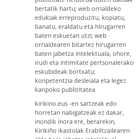
bertatik hartu; web orrialdeko
edukiak erreproduzitu, kopiatu,
banatu, eraldatu eta hirugarren
baten eskuetan utzi; web
orrialdearen bitartez hirugarren
baten jabetza intelektuala, ohore,
irudi eta intimitate pertsonalerako
eskubideak bortxatu;
konpetentzia desleiala eta legez
kanpoko publizitatea
kirikino.eus -en sartzeak edo
horretan nabigatzeak ez dakar,
inondik inora ere, berarekin,
Kirikiño ikastolak Erabiltzailearen