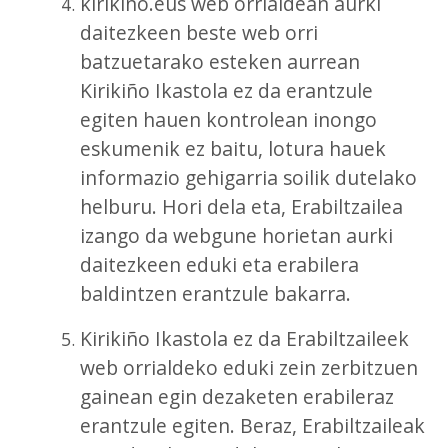
kirikino.eus web orrialdean aurki
daitezkeen beste web orri
batzuetarako esteken aurrean
Kirikiño Ikastola ez da erantzule
egiten hauen kontrolean inongo
eskumenik ez baitu, lotura hauek
informazio gehigarria soilik dutelako
helburu. Hori dela eta, Erabiltzailea
izango da webgune horietan aurki
daitezkeen eduki eta erabilera
baldintzen erantzule bakarra.
Kirikiño Ikastola ez da Erabiltzaileek
web orrialdeko eduki zein zerbitzuen
gainean egin dezaketen erabileraz
erantzule egiten. Beraz, Erabiltzaileak