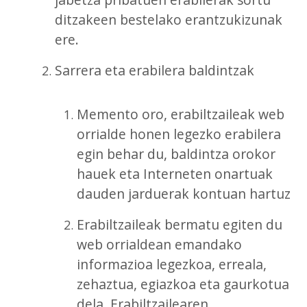
ditzakeen bestelako erantzukizunak
ere.
Sarrera eta erabilera baldintzak
Memento oro, erabiltzaileak web
orrialde honen legezko erabilera
egin behar du, baldintza orokor
hauek eta Interneten onartuak
dauden jarduerak kontuan hartuz
Erabiltzaileak bermatu egiten du
web orrialdean emandako
informazioa legezkoa, erreala,
zehaztua, egiazkoa eta gaurkotua
dela. Erabiltzailearen