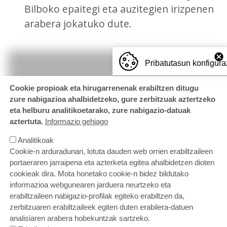
Bilboko epaitegi eta auzitegien irizpenen
arabera jokatuko dute.
Pribatutasun konfigura
Cookie propioak eta hirugarrenenak erabiltzen ditugu
zure nabigazioa ahalbidetzeko, gure zerbitzuak aztertzeko
eta helburu analitikoetarako, zure nabigazio-datuak
aztertuta.
Informazio gehiago
Analitikoak
Cookie-n arduradunari, lotuta dauden web orrien erabiltzaileen
portaeraren jarraipena eta azterketa egitea ahalbidetzen dioten
cookieak dira. Mota honetako cookie-n bidez bildutako
informazioa webgunearen jarduera neurtzeko eta
erabiltzaileen nabigazio-profilak egiteko erabiltzen da,
zerbitzuaren erabiltzaileek egiten duten erabilera-datuen
ORRI-OINA
Gurekin lan egin nahi duzu?
Kontaktatu
analisiaren arabera hobekuntzak sartzeko.
Cookien politika
Pribatutasun politika