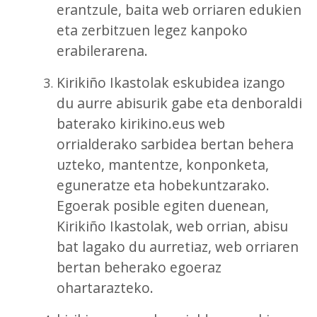
erantzule, baita web orriaren edukien
eta zerbitzuen legez kanpoko
erabilerarena.
Kirikiño Ikastolak eskubidea izango
du aurre abisurik gabe eta denboraldi
baterako kirikino.eus web
orrialderako sarbidea bertan behera
uzteko, mantentze, konponketa,
eguneratze eta hobekuntzarako.
Egoerak posible egiten duenean,
Kirikiño Ikastolak, web orrian, abisu
bat lagako du aurretiaz, web orriaren
bertan beherako egoeraz
ohartarazteko.