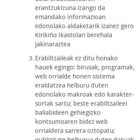
erantzukizuna izango da
emandako informazioan
edonolako aldaketarik izanez gero
Kirikiño Ikastolari berehala
jakinaraztea
Erabiltzaileak ez ditu honako
hauek egingo: birusak, programak,
web orrialde honen sistema
eraldatzea helburu duten
edonolako makroak edo karakter-
sortak sartu; beste erabiltzaileei
baliabideen gehiegizko
kontsumoaren bidez web
orrialdera sarrera oztopatu;
publizitate helburua duten datuak