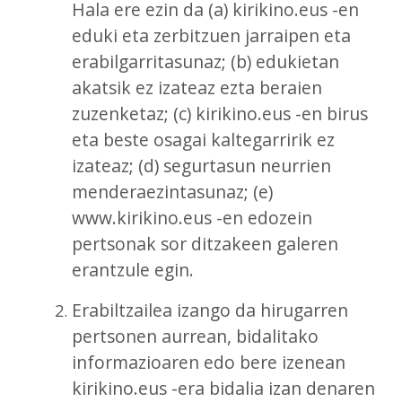
Hala ere ezin da (a) kirikino.eus -en
eduki eta zerbitzuen jarraipen eta
erabilgarritasunaz; (b) edukietan
akatsik ez izateaz ezta beraien
zuzenketaz; (c) kirikino.eus -en birus
eta beste osagai kaltegarririk ez
izateaz; (d) segurtasun neurrien
menderaezintasunaz; (e)
www.kirikino.eus -en edozein
pertsonak sor ditzakeen galeren
erantzule egin.
Erabiltzailea izango da hirugarren
pertsonen aurrean, bidalitako
informazioaren edo bere izenean
kirikino.eus -era bidalia izan denaren