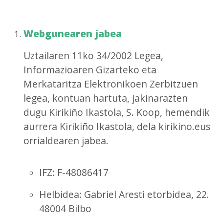
Webgunearen jabea
Uztailaren 11ko 34/2002 Legea,
Informazioaren Gizarteko eta
Merkataritza Elektronikoen Zerbitzuen
legea, kontuan hartuta, jakinarazten
dugu Kirikiño Ikastola, S. Koop, hemendik
aurrera Kirikiño Ikastola, dela kirikino.eus
orrialdearen jabea.
IFZ: F-48086417
Helbidea: Gabriel Aresti etorbidea, 22.
48004 Bilbo