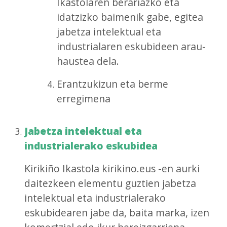
Ikastolaren berariazko eta
idatzizko baimenik gabe, egitea
jabetza intelektual eta
industrialaren eskubideen arau-
haustea dela.
Erantzukizun eta berme
erregimena
Jabetza intelektual eta
industrialerako eskubidea
Kirikiño Ikastola kirikino.eus -en aurki
daitezkeen elementu guztien jabetza
intelektual eta industrialerako
eskubidearen jabe da, baita marka, izen