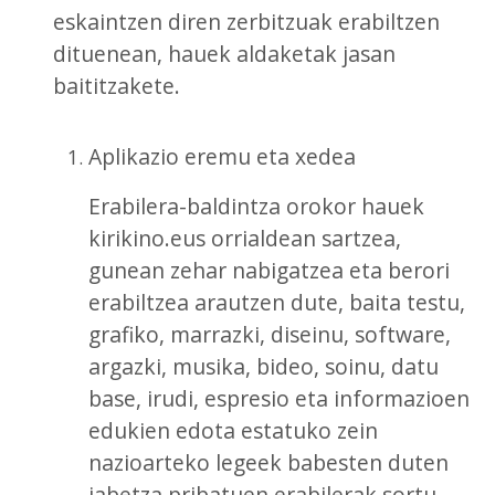
eskaintzen diren zerbitzuak erabiltzen
dituenean, hauek aldaketak jasan
baititzakete.
Aplikazio eremu eta xedea
Erabilera-baldintza orokor hauek
kirikino.eus orrialdean sartzea,
gunean zehar nabigatzea eta berori
erabiltzea arautzen dute, baita testu,
grafiko, marrazki, diseinu, software,
argazki, musika, bideo, soinu, datu
base, irudi, espresio eta informazioen
edukien edota estatuko zein
nazioarteko legeek babesten duten
jabetza pribatuen erabilerak sortu