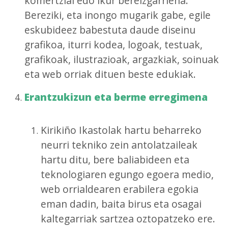
komertzial edo ikur bereizgarriena.
Bereziki, eta inongo mugarik gabe, egile
eskubideez babestuta daude diseinu
grafikoa, iturri kodea, logoak, testuak,
grafikoak, ilustrazioak, argazkiak, soinuak
eta web orriak dituen beste edukiak.
Erantzukizun eta berme erregimena
Kirikiño Ikastolak hartu beharreko
neurri tekniko zein antolatzaileak
hartu ditu, bere baliabideen eta
teknologiaren egungo egoera medio,
web orrialdearen erabilera egokia
eman dadin, baita birus eta osagai
kaltegarriak sartzea oztopatzeko ere.