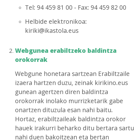
Tel: 94 459 81 00 - Fax: 94 459 82 00
Helbide elektronikoa:
kiriki@ikastola.eus
Webgunea erabiltzeko baldintza
orokorrak
Webgune honetara sartzean Erabiltzaile
izaera hartzen duzu, zeinak kirikino.eus
gunean agertzen diren baldintza
orokorrak inolako murrizketarik gabe
onartzen dituzula esan nahi baitu.
Hortaz, erabiltzaileak baldintza orokor
hauek irakurri beharko ditu bertara sartu
nahi duen bakoitzean eta bertan