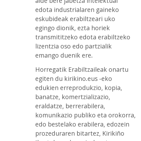
alde bere jabetza intelektual
edota industrialaren gaineko
eskubideak erabiltzeari uko
egingo dionik, ezta horiek
transmititzeko edota erabiltzeko
lizentzia oso edo partzialik
emango duenik ere.
Horregatik Erabiltzaileak onartu
egiten du kirikino.eus -eko
edukien erreprodukzio, kopia,
banatze, komertzializazio,
eraldatze, berrerabilera,
komunikazio publiko eta orokorra,
edo bestelako erabilera, edozein
prozeduraren bitartez, Kirikiño