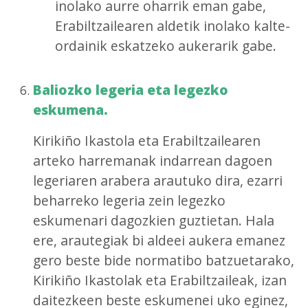
inolako aurre oharrik eman gabe,
Erabiltzailearen aldetik inolako kalte-
ordainik eskatzeko aukerarik gabe.
Baliozko legeria eta legezko
eskumena.
Kirikiño Ikastola eta Erabiltzailearen
arteko harremanak indarrean dagoen
legeriaren arabera arautuko dira, ezarri
beharreko legeria zein legezko
eskumenari dagozkien guztietan. Hala
ere, arautegiak bi aldeei aukera emanez
gero beste bide normatibo batzuetarako,
Kirikiño Ikastolak eta Erabiltzaileak, izan
daitezkeen beste eskumenei uko eginez,