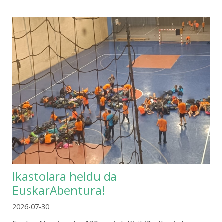
Ikastolara heldu da
EuskarAbentura!
2026-07-30