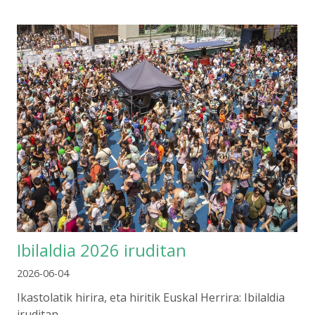
Ibilaldia 2026 iruditan
2026-06-04
Ikastolatik hirira, eta hiritik Euskal Herrira: Ibilaldia
iruditan