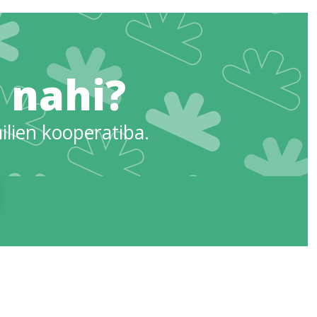
 nahi?
ilien kooperatiba.