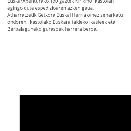
EuskarAbenturako 130 gaztek Kirikiño Ikastolan
egingo dute espedizioaren azken gaua,
Atharratzetik Getxora Euskal Herria oinez zeharkatu
ondoren. Ikastolako Euskara taldeko ikasleek eta
Berbalaguneko gurasoek harrera beroa…