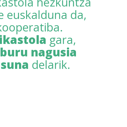
ikastola hezkuntza
le euskalduna da,
kooperatiba.
ikastola
gara,
lburu nagusia
asuna
delarik.