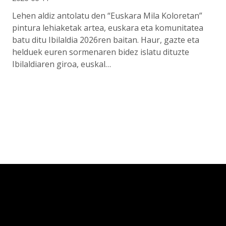
Lehen aldiz antolatu den “Euskara Mila Koloretan”
pintura lehiaketak artea, euskara eta komunitatea
batu ditu Ibilaldia 2026ren baitan. Haur, gazte eta
helduek euren sormenaren bidez islatu dituzte
Ibilaldiaren giroa, euskal…