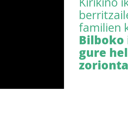
Kirikiño 
berritzai
familien 
Bilboko 
gure he
zoriont