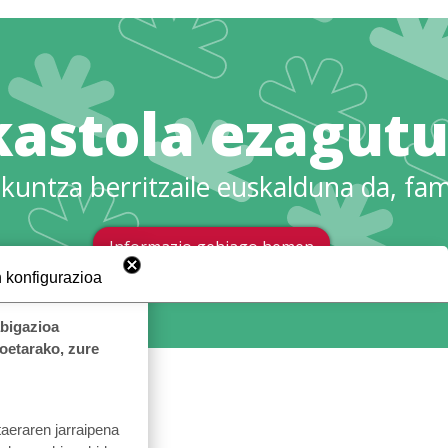
kastola ezagutu
zkuntza berritzaile euskalduna da, fam
Informazio gehiago hemen
 konfigurazioa
abigazioa
koetarako, zure
taeraren jarraipena