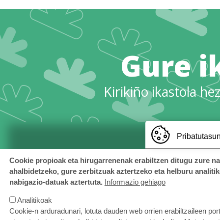
Gure i
Kirikiño ikastola he
Pribatutasun
Cookie propioak eta hirugarrenenak erabiltzen ditugu zure n
ahalbidetzeko, gure zerbitzuak aztertzeko eta helburu analiti
nabigazio-datuak aztertuta.
Informazio gehiago
Analitikoak
Cookie-n arduradunari, lotuta dauden web orrien erabiltzaileen por