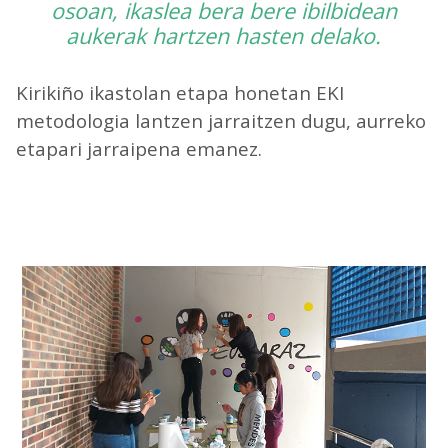
osoan, ikaslea bera bere ibilbidean
aukerak hartzen hasten delako.
Kirikiño ikastolan etapa honetan EKI
metodologia lantzen jarraitzen dugu, aurreko
etapari jarraipena emanez.