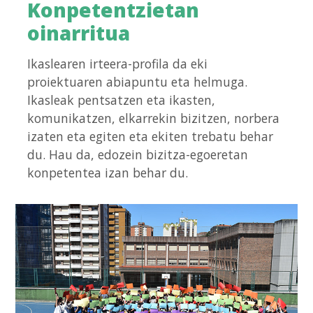
Konpetentzietan
oinarritua
Ikaslearen irteera-profila da eki
proiektuaren abiapuntu eta helmuga.
Ikasleak pentsatzen eta ikasten,
komunikatzen, elkarrekin bizitzen, norbera
izaten eta egiten eta ekiten trebatu behar
du. Hau da, edozein bizitza-egoeretan
konpetentea izan behar du.