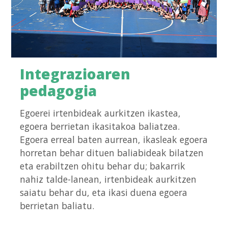
Integrazioaren
pedagogia
Egoerei irtenbideak aurkitzen ikastea,
egoera berrietan ikasitakoa baliatzea.
Egoera erreal baten aurrean, ikasleak egoera
horretan behar dituen baliabideak bilatzen
eta erabiltzen ohitu behar du; bakarrik
nahiz talde-lanean, irtenbideak aurkitzen
saiatu behar du, eta ikasi duena egoera
berrietan baliatu.