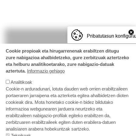
Pribatutasun konfigura
Cookie propioak eta hirugarrenenak erabiltzen ditugu
zure nabigazioa ahalbidetzeko, gure zerbitzuak aztertzeko
eta helburu analitikoetarako, zure nabigazio-datuak
aztertuta.
Informazio gehiago
Analitikoak
Cookie-n arduradunari, lotuta dauden web orrien erabiltzaileen
portaeraren jarraipena eta azterketa egitea ahalbidetzen dioten
cookieak dira. Mota honetako cookie-n bidez bildutako
informazioa webgunearen jarduera neurtzeko eta
erabiltzaileen nabigazio-profilak egiteko erabiltzen da,
zerbitzuaren erabiltzaileek egiten duten erabilera-datuen
ORRI-OINA
Gurekin lan egin nahi duzu?
Kontaktatu
analisiaren arabera hobekuntzak sartzeko.
Cookien politika
Pribatutasun politika
Teknikoak