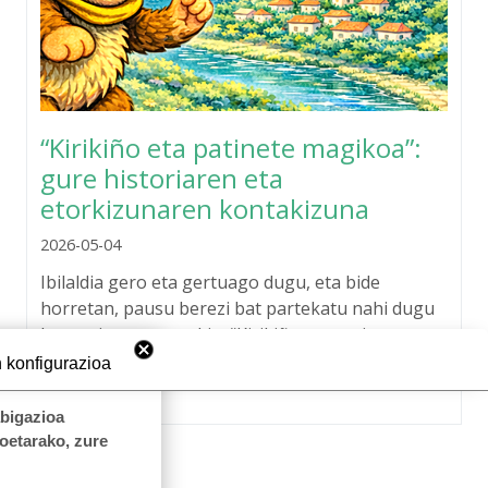
“Kirikiño eta patinete magikoa”:
gure historiaren eta
etorkizunaren kontakizuna
2026-05-04
Ibilaldia gero eta gertuago dugu, eta bide
horretan, pausu berezi bat partekatu nahi dugu
komunitate osoarekin: “Kirikiño eta patinete
magikoa” ipuina.
 konfigurazioa
abigazioa
koetarako, zure