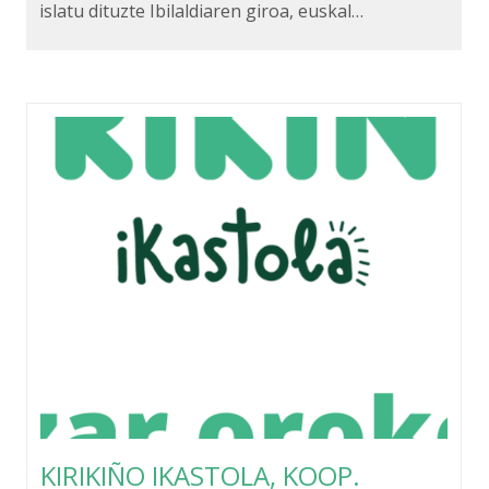
islatu dituzte Ibilaldiaren giroa, euskal…
KIRIKIÑO IKASTOLA, KOOP.