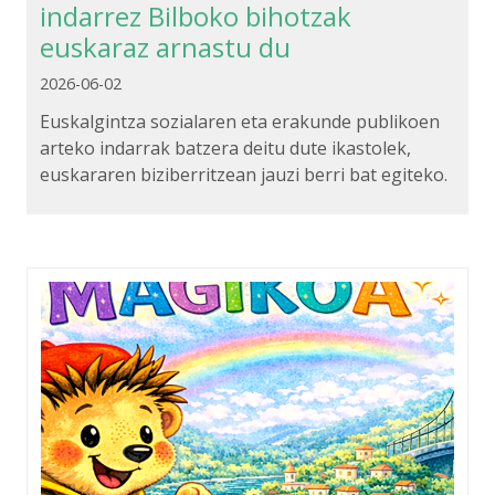
indarrez Bilboko bihotzak
euskaraz arnastu du
2026-06-02
Euskalgintza sozialaren eta erakunde publikoen
arteko indarrak batzera deitu dute ikastolek,
euskararen biziberritzean jauzi berri bat egiteko.