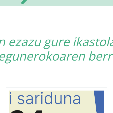
in ezazu gure ikastol
egunerokoaren berr