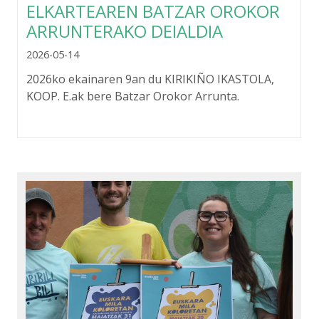
ELKARTEAREN BATZAR OROKOR
ARRUNTERAKO DEIALDIA
2026-05-14
2026ko ekainaren 9an du KIRIKIÑO IKASTOLA,
KOOP. E.ak bere Batzar Orokor Arrunta.