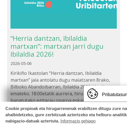
“Herria dantzan, Ibilaldia
martxan”: martxan jarri dugu
Ibilaldia 2026!
2026-05-06
Kirikiño Ikastolan “Herria dantzan, Ibilaldia
martxan” jaia antolatu dugu maiatzaren 8rako,
Bilboko Abandoibarran, Ibilaldia 2026ri hasiera
emateko. 18:00etatik aurrera, hiru gunetan
Pribatutasun
banatutako egitarau oparoa eskainiko dugu…
Cookie propioak eta hirugarrenenak erabiltzen ditugu zure n
ahalbidetzeko, gure zerbitzuak aztertzeko eta helburu analiti
nabigazio-datuak aztertuta.
Informazio gehiago