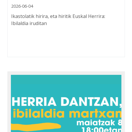
2026-06-04
Ikastolatik hirira, eta hiritik Euskal Herrira:
Ibilaldia iruditan