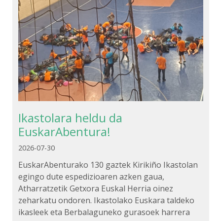
Ikastolara heldu da
EuskarAbentura!
2026-07-30
EuskarAbenturako 130 gaztek Kirikiño Ikastolan
egingo dute espedizioaren azken gaua,
Atharratzetik Getxora Euskal Herria oinez
zeharkatu ondoren. Ikastolako Euskara taldeko
ikasleek eta Berbalaguneko gurasoek harrera