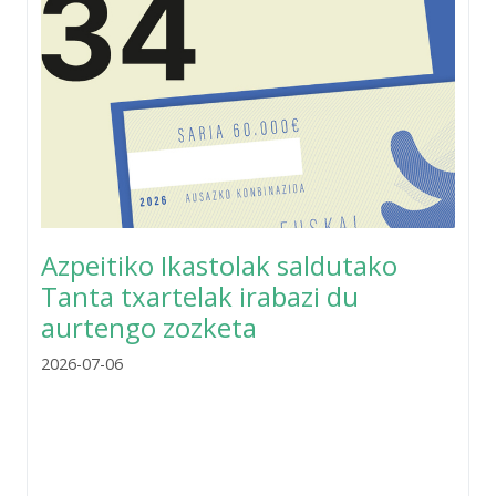
Azpeitiko Ikastolak saldutako
Tanta txartelak irabazi du
aurtengo zozketa
2026-07-06