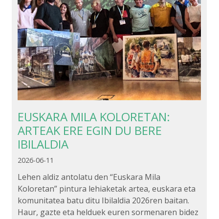
EUSKARA MILA KOLORETAN:
ARTEAK ERE EGIN DU BERE
IBILALDIA
2026-06-11
Lehen aldiz antolatu den “Euskara Mila
Koloretan” pintura lehiaketak artea, euskara eta
komunitatea batu ditu Ibilaldia 2026ren baitan.
Haur, gazte eta helduek euren sormenaren bidez