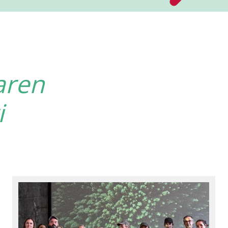
aren
i