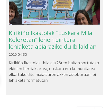
Kirikiño Ikastolak “Euskara Mila
Koloretan” lehen pintura
lehiaketa abiaraziko du Ibilaldian
2026-04-30
Kirikiño Ikastolak Ibilaldia’26ren baitan sortutako
ekimen berriak artea, euskara eta komunitatea
elkartuko ditu maiatzaren azken asteburuan, bi
lehiaketa formatutan