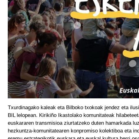
Txurdinagako kaleak eta Bilboko txokoak jendez eta ilusi
BIL lelopean. Kirikiño Ikastolako komunitateak hilabeteet
euskararen transmisioa ziurtatzeko duten hamarkada luze
hezkuntza-komunitatearen konpromiso kolektiboa eta indar
eremu estrategikotik euskara eta euskal kultura herri os