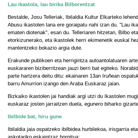
Lau ikastola, lau birika Bilborentzat
Bestalde, Josu Telleriak, Ibilaldia Kultur Elkarteko lehen
Abusu ikastolen lana ere goraipatu nahi izan du. "Lau ika
ematen diotenak", esan du. Telleriaren hitzetan, Bilbo e
etorkizunerako, eta ikastolek herri ekimenetik euskal he
mantentzeko bokazio argia dute.
Erakunde publikoen eta herrigintza autoantolatuaren arte
euskararen biziberritzean jauzi berri bat egiteko. Norab
parte hartzera deitu ditu: ekainaren 13an Iruñean ospat
barru Amurrion izango den Araba Euskaraz jaian.
Bizkaiko ikastolen jai handiak argi utzi du Ikastolen mu
euskaraz josten jarraitzen duela, egunero biharko gizart
Ibilbide bat, hiru gune
Ibilaldia jaia ospatzeko ibilbidea hurbilekoa, irisgarria e
askotariko eskaintzaz hornitua: