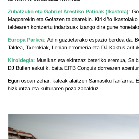
Zuhatzuko eta Gabriel Arestiko Patioak (Ikastola):
Goi
Magoarekin eta Go!azen taldearekin. Kirikiño Ikastolako
taldearen kontzertu indartsuak izango dira gune honetak
Europa Parkea:
Adin guztietarako espazio berdea da. Be
Taldea, Txerokiak, Lehian erromeria eta DJ Kaktus arituko
Kiroldegia:
Musikaz eta ekintzaz beteriko eremua, Salb
DJ Bullen eskutik, baita EITB Conquis dorrearen abentu
Egun osoan zehar, kaleak alaitzen Samasiku fanfarria, Erra
hizkuntza eta kulturaren poza zabalduz.