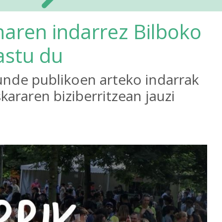
anaren indarrez Bilboko
astu du
kunde publikoen arteko indarrak
kararen biziberritzean jauzi