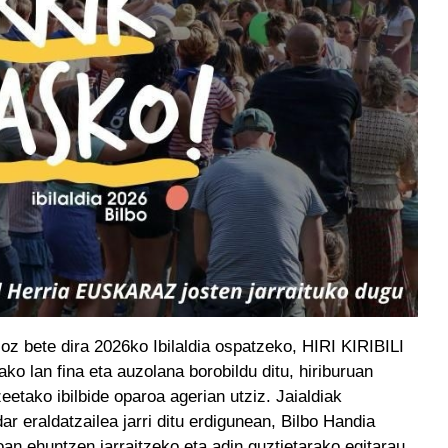
oz bete dira 2026ko Ibilaldia ospatzeko, HIRI KIRIBILI
ako lan fina eta auzolana borobildu ditu, hiriburuan
etako ibilbide oparoa agerian utziz. Jaialdiak
 eraldatzailea jarri ditu erdigunean, Bilbo Handia
oan ehuntzen jarraitzeko eta adin guztietarako egitarau