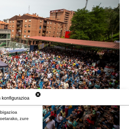
 konfigurazioa
abigazioa
koetarako, zure