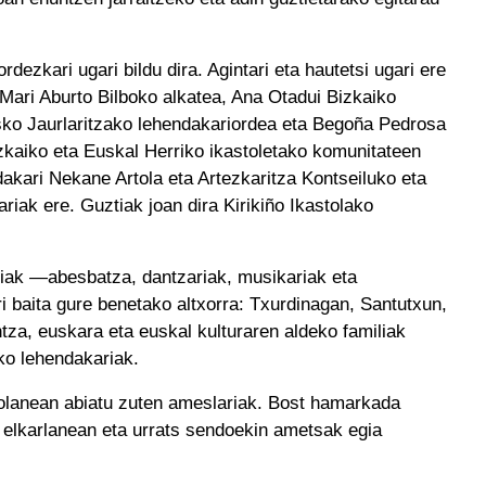
ordezkari ugari bildu dira. Agintari eta hautetsi ugari ere
Mari Aburto Bilboko alkatea, Ana Otadui Bizkaiko
ko Jaurlaritzako lehendakariordea eta Begoña Pedrosa
zkaiko eta Euskal Herriko ikastoletako komunitateen
dakari Nekane Artola eta Artezkaritza Kontseiluko eta
riak ere. Guztiak joan dira Kirikiño Ikastolako
tiak —abesbatza, dantzariak, musikariak eta
ri baita gure benetako altxorra: Txurdinagan, Santutxun,
za, euskara eta euskal kulturaren aldeko familiak
ako lehendakariak.
zolanean abiatu zuten ameslariak. Bost hamarkada
, elkarlanean eta urrats sendoekin ametsak egia