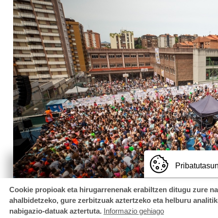
Pribatutasun
Cookie propioak eta hirugarrenenak erabiltzen ditugu zure n
ahalbidetzeko, gure zerbitzuak aztertzeko eta helburu analiti
nabigazio-datuak aztertuta.
Informazio gehiago