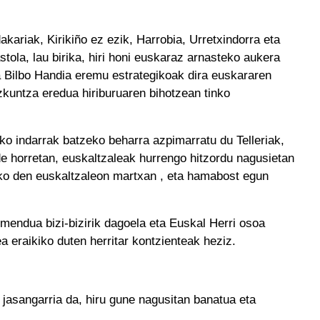
dakariak, Kirikiño ez ezik, Harrobia, Urretxindorra eta
stola, lau birika, hiri honi euskaraz arnasteko aukera
ta Bilbo Handia eremu estrategikoak dira euskararen
zkuntza eredua hiriburuaren bihotzean tinko
ko indarrak batzeko beharra azpimarratu du Telleriak,
ide horretan, euskaltzaleak hurrengo hitzordu nagusietan
uko den euskaltzaleon martxan , eta hamabost egun
gimendua bizi-bizirik dagoela eta Euskal Herri osoa
ea eraikiko duten herritar kontzienteak heziz.
ta jasangarria da, hiru gune nagusitan banatua eta