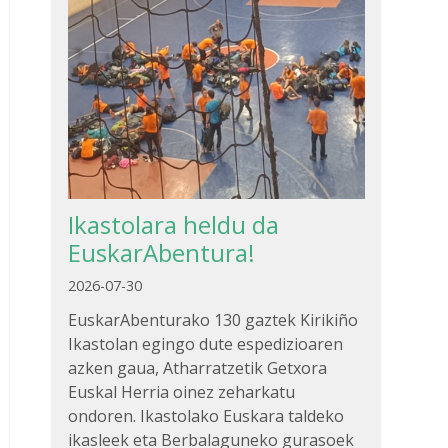
Ikastolara heldu da
EuskarAbentura!
2026-07-30
EuskarAbenturako 130 gaztek Kirikiño
Ikastolan egingo dute espedizioaren
azken gaua, Atharratzetik Getxora
Euskal Herria oinez zeharkatu
ondoren. Ikastolako Euskara taldeko
ikasleek eta Berbalaguneko gurasoek