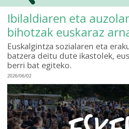
Ibilaldiaren eta auzol
bihotzak euskaraz arn
Euskalgintza sozialaren eta era
batzera deitu dute ikastolek, eus
berri bat egiteko.
2026/06/02