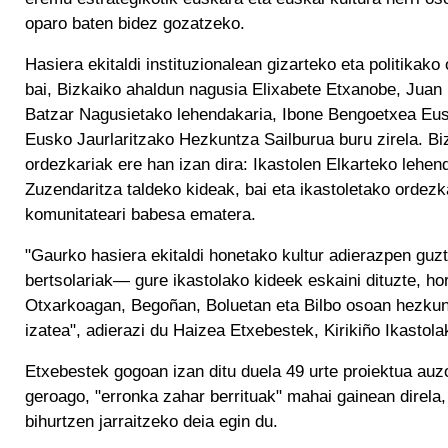
oparo baten bidez gozatzeko.
Hasiera ekitaldi instituzionalean gizarteko eta politikako 
bai, Bizkaiko ahaldun nagusia Elixabete Etxanobe, Juan 
Batzar Nagusietako lehendakaria, Ibone Bengoetxea Eus
Eusko Jaurlaritzako Hezkuntza Sailburua buru zirela. Bi
ordezkariak ere han izan dira: Ikastolen Elkarteko lehen
Zuzendaritza taldeko kideak, bai eta ikastoletako ordezka
komunitateari babesa ematera.
"Gaurko hasiera ekitaldi honetako kultur adierazpen guz
bertsolariak— gure ikastolako kideek eskaini dituzte, ho
Otxarkoagan, Begoñan, Boluetan eta Bilbo osoan hezkunt
izatea", adierazi du Haizea Etxebestek, Kirikiño Ikastol
Etxebestek gogoan izan ditu duela 49 urte proiektua au
geroago, "erronka zahar berrituak" mahai gainean direla
bihurtzen jarraitzeko deia egin du.