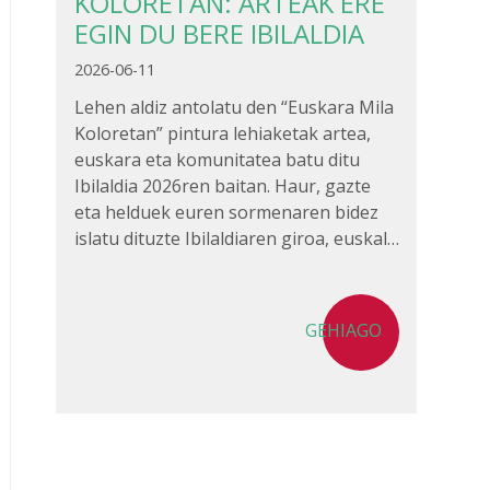
KOLORETAN: ARTEAK ERE
EGIN DU BERE IBILALDIA
2026-06-11
Lehen aldiz antolatu den “Euskara Mila
Koloretan” pintura lehiaketak artea,
euskara eta komunitatea batu ditu
Ibilaldia 2026ren baitan. Haur, gazte
eta helduek euren sormenaren bidez
islatu dituzte Ibilaldiaren giroa, euskal…
GEHIAGO