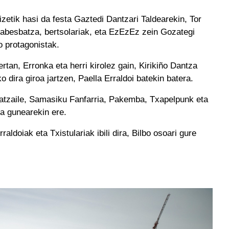
zetik hasi da festa Gaztedi Dantzari Taldearekin, Tor
 abesbatza, bertsolariak, eta EzEzEz zein Gozategi
o protagonistak.
rtan, Erronka eta herri kirolez gain, Kirikiño Dantza
 dira giroa jartzen, Paella Erraldoi batekin batera.
atzaile, Samasiku Fanfarria, Pakemba, Txapelpunk eta
ra gunearekin ere.
ldoiak eta Txistulariak ibili dira, Bilbo osoari gure