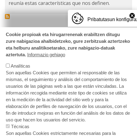
reunía estas características que nos definen.
Pribatutasun konfigura
Cookie propioak eta hirugarrenenak erabiltzen ditugu
zure nabigazioa ahalbidetzeko, gure zerbitzuak aztertzeko
eta helburu analitikoetarako, zure nabigazio-datuak
aztertuta.
Informazio gehiago
Analíticas
Son aquellas Cookies que permiten al responsable de las
mismas, el seguimiento y análisis del comportamiento de los
usuarios de las páginas web a las que están vinculadas. La
información recogida mediante este tipo de cookies se utiliza
en la medición de la actividad del sitio web y para la
elaboración de perfiles de navegación de los usuarios, con el
fin de introducir mejoras en función del análisis de los datos de
uso que hacen los usuarios del servicio.
Técnicas
ORRI-OINA
¿Quieres trabajar con nosotros?
Contacto
Son aquellas Cookies estrictamente necesarias para la
Política de cookies
Política de privacidad