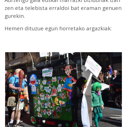
Aurtengo gaia euskal marrazki bizidunak izan
zen eta telebista erraldoi bat eraman genuen
gurekin.
Hemen dituzue egun horretako argazkiak: