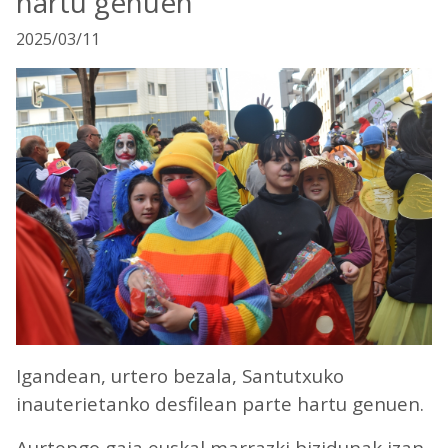
hartu genuen
2025/03/11
Igandean, urtero bezala, Santutxuko
inauterietanko desfilean parte hartu genuen.