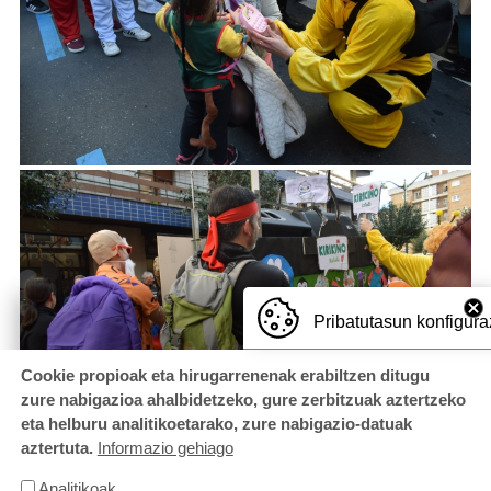
Pribatutasun konfigura
Cookie propioak eta hirugarrenenak erabiltzen ditugu
zure nabigazioa ahalbidetzeko, gure zerbitzuak aztertzeko
eta helburu analitikoetarako, zure nabigazio-datuak
aztertuta.
Informazio gehiago
Analitikoak