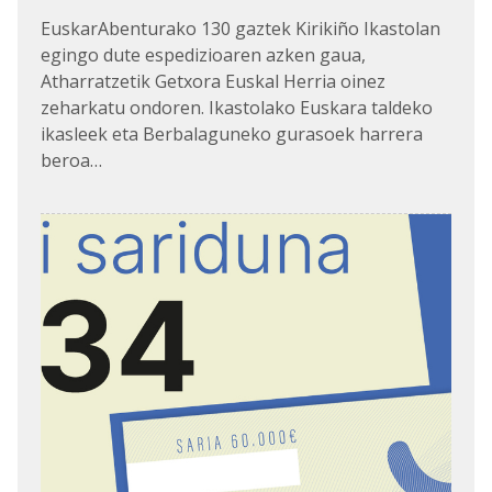
EuskarAbenturako 130 gaztek Kirikiño Ikastolan
egingo dute espedizioaren azken gaua,
Atharratzetik Getxora Euskal Herria oinez
zeharkatu ondoren. Ikastolako Euskara taldeko
ikasleek eta Berbalaguneko gurasoek harrera
beroa…