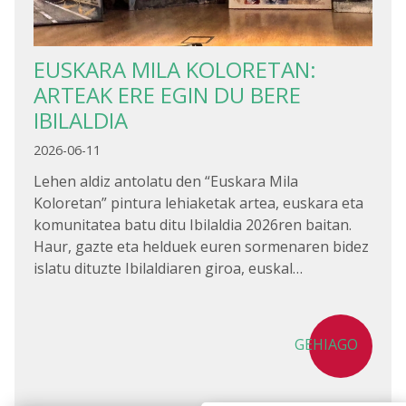
EUSKARA MILA KOLORETAN:
ARTEAK ERE EGIN DU BERE
IBILALDIA
2026-06-11
Lehen aldiz antolatu den “Euskara Mila
Koloretan” pintura lehiaketak artea, euskara eta
komunitatea batu ditu Ibilaldia 2026ren baitan.
Haur, gazte eta helduek euren sormenaren bidez
islatu dituzte Ibilaldiaren giroa, euskal…
GEHIAGO