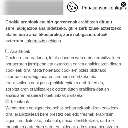
Pribatutasun konfigura
Cookie propioak eta hirugarrenenak erabiltzen ditugu
zure nabigazioa ahalbidetzeko, gure zerbitzuak aztertzeko
eta helburu analitikoetarako, zure nabigazio-datuak
aztertuta.
Informazio gehiago
Analitikoak
Cookie-n arduradunari, lotuta dauden web orrien erabiltzaileen
portaeraren jarraipena eta azterketa egitea ahalbidetzen dioten
cookieak dira. Mota honetako cookie-n bidez bildutako
informazioa webgunearen jarduera neurtzeko eta
erabiltzaileen nabigazio-profilak egiteko erabiltzen da,
zerbitzuaren erabiltzaileek egiten duten erabilera-datuen
ORRI-OINA
Gurekin lan egin nahi duzu?
Kontaktatu
analisiaren arabera hobekuntzak sartzeko.
Cookien politika
Pribatutasun politika
Teknikoak
Lege oharra
Eskerrak eta iradokizunak
Postontzi etikoa
Webgunean nabigatzeko behar-beharrezkoak diren cookieak
dira, erabiltzaileari bere prestazioak edo tresnak erabiltzen
laguntzen diotelako, hala nola, saioa identifikatzea, sarbide
mugatuko parteetara sartzea, bideoak edo soinua hedatzeko