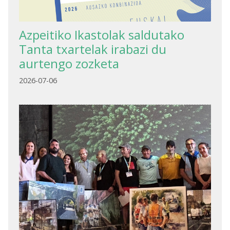
Azpeitiko Ikastolak saldutako
Tanta txartelak irabazi du
aurtengo zozketa
2026-07-06