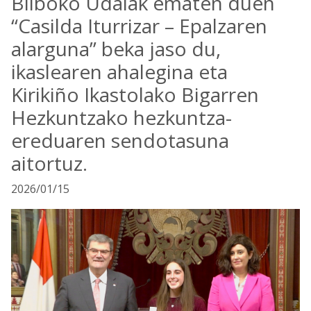
Bilboko Udalak ematen duen
“Casilda Iturrizar – Epalzaren
alarguna” beka jaso du,
ikaslearen ahalegina eta
Kirikiño Ikastolako Bigarren
Hezkuntzako hezkuntza-
ereduaren sendotasuna
aitortuz.
2026/01/15