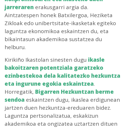
jarreraren
erakusgarri argia da.
Aintzatespen honek Batxilergoa, Heziketa
Zikloak edo unibertsitate-ikasketak egiteko
laguntza ekonomikoa eskaintzen du, eta
bikaintasun akademikoa sustatzea du
helburu.
Kirikiño Ikastolan sinesten dugu
ikasle
bakoitzaren potentziala garatzeko
ezinbestekoa dela kalitatezko hezkuntza
eta ingurune egokia eskaintzea
.
Horregatik,
Bigarren Hezkuntzan berme
sendoa
eskaintzen dugu, ikaslea erdigunean
jartzen duen hezkuntza-ereduaren bidez.
Laguntza pertsonalizatua, eskakizun
akademikoa eta ongizatea uztartzen dituen