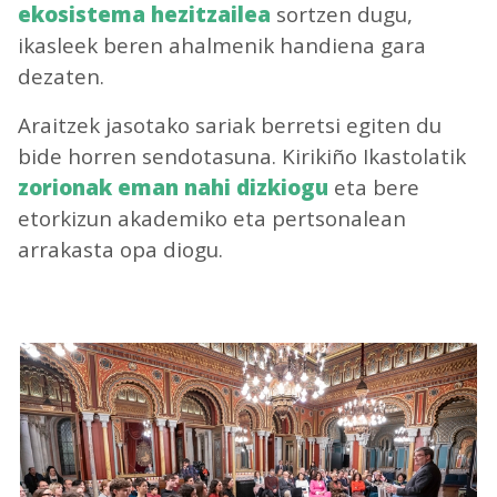
ekosistema hezitzailea
sortzen dugu,
ikasleek beren ahalmenik handiena gara
dezaten.
Araitzek jasotako sariak berretsi egiten du
bide horren sendotasuna. Kirikiño Ikastolatik
zorionak eman nahi dizkiogu
eta bere
etorkizun akademiko eta pertsonalean
arrakasta opa diogu.