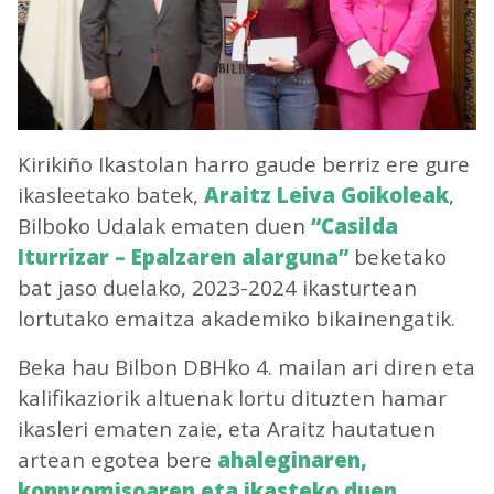
Kirikiño Ikastolan harro gaude berriz ere gure
ikasleetako batek,
Araitz Leiva Goikoleak
,
Bilboko Udalak ematen duen
“Casilda
Iturrizar – Epalzaren alarguna”
beketako
bat jaso duelako, 2023-2024 ikasturtean
lortutako emaitza akademiko bikainengatik.
Beka hau Bilbon DBHko 4. mailan ari diren eta
kalifikaziorik altuenak lortu dituzten hamar
ikasleri ematen zaie, eta Araitz hautatuen
artean egotea bere
ahaleginaren,
konpromisoaren eta ikasteko duen