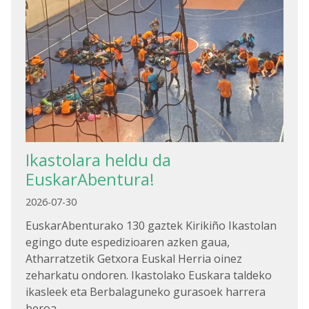
Ikastolara heldu da
EuskarAbentura!
2026-07-30
EuskarAbenturako 130 gaztek Kirikiño Ikastolan
egingo dute espedizioaren azken gaua,
Atharratzetik Getxora Euskal Herria oinez
zeharkatu ondoren. Ikastolako Euskara taldeko
ikasleek eta Berbalaguneko gurasoek harrera
beroa…