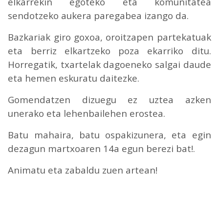
elkarrekin egoteko eta komunitatea
sendotzeko aukera paregabea izango da.
Bazkariak giro goxoa, oroitzapen partekatuak
eta berriz elkartzeko poza ekarriko ditu.
Horregatik, txartelak dagoeneko salgai daude
eta hemen eskuratu daitezke.
Gomendatzen dizuegu ez uztea azken
unerako eta lehenbailehen erostea.
Batu mahaira, batu ospakizunera, eta egin
dezagun martxoaren 14a egun berezi bat!.
Animatu eta zabaldu zuen artean!