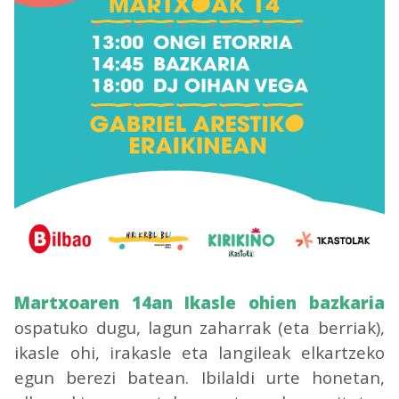
Martxoaren 14an Ikasle ohien bazkaria
ospatuko dugu, lagun zaharrak (eta berriak),
ikasle ohi, irakasle eta langileak elkartzeko
egun berezi batean. Ibilaldi urte honetan,