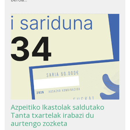
Azpeitiko Ikastolak saldutako
Tanta txartelak irabazi du
aurtengo zozketa