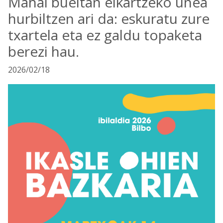
Mahai bueltan elkartzeko unea
hurbiltzen ari da: eskuratu zure
txartela eta ez galdu topaketa
berezi hau.
2026/02/18