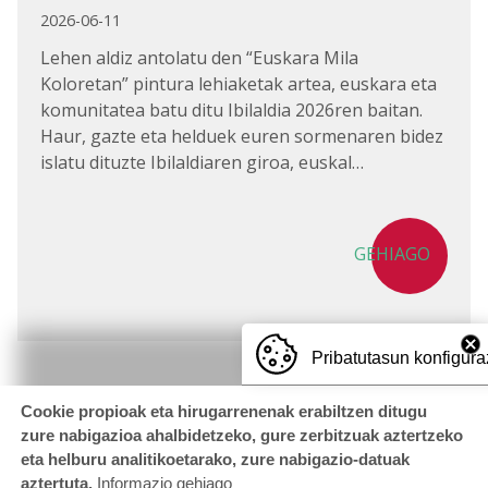
2026-06-11
Lehen aldiz antolatu den “Euskara Mila
Koloretan” pintura lehiaketak artea, euskara eta
komunitatea batu ditu Ibilaldia 2026ren baitan.
Haur, gazte eta helduek euren sormenaren bidez
islatu dituzte Ibilaldiaren giroa, euskal…
GEHIAGO
Pribatutasun konfigura
Cookie propioak eta hirugarrenenak erabiltzen ditugu
zure nabigazioa ahalbidetzeko, gure zerbitzuak aztertzeko
eta helburu analitikoetarako, zure nabigazio-datuak
aztertuta.
Informazio gehiago